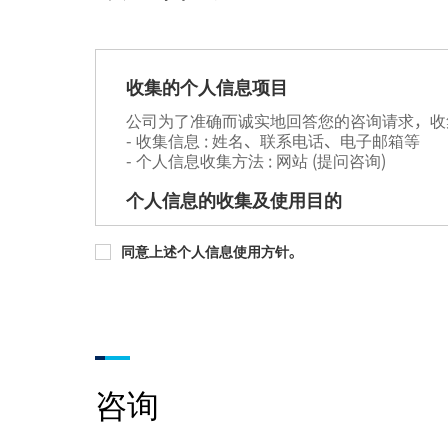
收集的个人信息项目
公司为了准确而诚实地回答您的咨询请求，收
- 收集信息 : 姓名、联系电话、电子邮箱等
- 个人信息收集方法 : 网站 (提问咨询)
个人信息的收集及使用目的
公司对收集的个人信息用于如下目的。
同意上述个人信息使用方针。
- 咨询、建议、投诉等诉求处理
个人信息的保留及使用期限
原则上，个人信息的收集及使用目的达成之后
但对于如下信息，由于以下理由保存至明示的
- 保存项目 : 姓名、电子邮箱、电话号码
- 保存依据 : 答疑管理及再次咨询时确认
咨询
- 保存期限 : 约2年