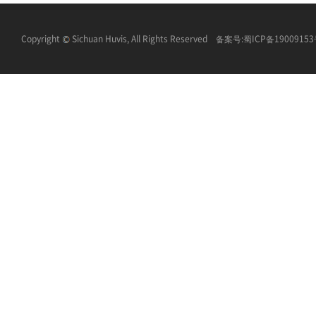
Copyright
Sichuan Huvis, All Rights Reserved 备案号:
蜀ICP备1900915