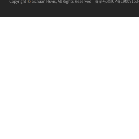
Copyright
Sichuan Huvis, All Rights Reserved 备案号:
蜀ICP备1900915