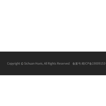
Copyright
Sichuan Huvis, All Rights Reserved 备案号:
蜀ICP备1900915