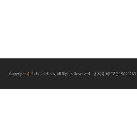
Copyright
Sichuan Huvis, All Rights Reserved 备案号:
蜀ICP备1900915