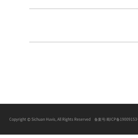
Copyright
Sichuan Huvis, All Rights Reserved 备案号:
蜀ICP备1900915